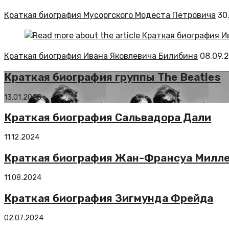
Краткая биография Мусоргского Модеста Петровича
30
Краткая биография Ивана Яковлевича Билибина
08.09.
Краткая биография группы The Beatles
13.01.2025
Краткая биография Сальвадора Дали
11.12.2024
Краткая биография Жан-Франсуа Милл
11.08.2024
Краткая биография Зигмунда Фрейда
02.07.2024