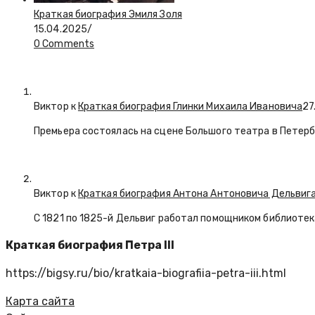
Краткая биография Эмиля Золя
15.04.2025
/
0 Comments
Виктор к
Краткая биография Глинки Михаила Ивановича
27
Премьера состоялась на сцене Большого театра в Петерб
Виктор к
Краткая биография Антона Антоновича Дельвиг
С 1821 по 1825-й Дельвиг работал помощником библиотек
Краткая биография Петра III
https://bigsy.ru/bio/kratkaia-biografiia-petra-iii.html
Карта сайта