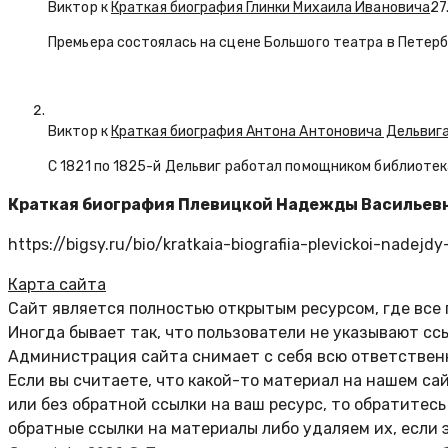
Виктор к
Краткая биография Глинки Михаила Ивановича
27
Премьера состоялась на сцене Большого театра в Петерб
Виктор к
Краткая биография Антона Антоновича Дельвиг
С 1821 по 1825-й Дельвиг работал помощником библиотек
Краткая биография Плевицкой Надежды Васильев
https://bigsy.ru/bio/kratkaia-biografiia-plevickoi-nadejdy
Карта сайта
Сайт является полностью открытым ресурсом, где все
Иногда бывает так, что пользователи не указывают сс
Администрация сайта снимает с себя всю ответственн
Если вы считаете, что какой-то материал на нашем са
или без обратной ссылки на ваш ресурс, то обратитес
обратные ссылки на материалы либо удаляем их, если 