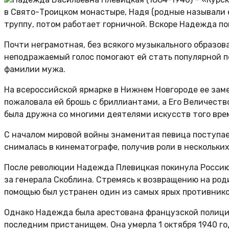
в Свято-Троицком монастыре, Надя (родные называли е
труппу, потом работает горничной. Вскоре Надежда по
Почти неграмотная, без всякого музыкального образо
неподражаемый голос помогают ей стать популярной п
фамилии мужа.
На всероссийской ярмарке в Нижнем Новгороде ее зам
пожаловала ей брошь с бриллиантами, а Его Величеств
была дружна со многими деятелями искусств того вре
С началом мировой войны знаменитая певица поступает
снималась в кинематографе, получив роли в нескольких
После революции Надежда Плевицкая покинула Россию.
за генерала Скоблина. Стремясь к возвращению на ро
помощью был устранен один из самых ярых противнико
Однако Надежда была арестована французской полицией
последним пристанищем. Она умерла 1 октября 1940 год